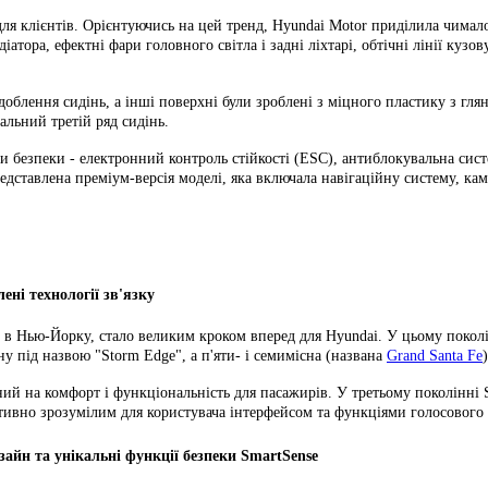
ля клієнтів. Орієнтуючись на цей тренд, Hyundai Motor приділила чимало
діатора, ефектні фари головного світла і задні ліхтарі, обтічні лінії 
оздоблення сидінь, а інші поверхні були зроблені з міцного пластику з г
альний третій ряд сидінь.
и безпеки - електронний контроль стійкості (ESC), антиблокувальна сист
дставлена ​​преміум-версія моделі, яка включала навігаційну систему, кам
ені технології зв'язку
оні в Нью-Йорку, стало великим кроком вперед для Hyundai. У цьому покол
у під назвою "Storm Edge", а п'яти- і семимісна (названа
Grand Santa Fe
аний на комфорт і функціональність для пасажирів. У третьому поколінні
тивно зрозумілим для користувача інтерфейсом та функціями голосового
изайн та унікальні функції
безпеки
SmartSense