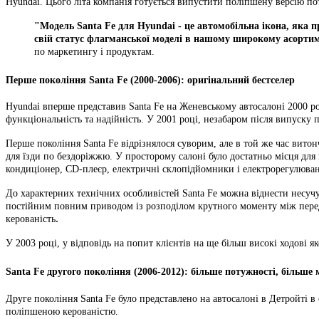
Hyundai. Цього літа компанія готується випустити поліпшену версію 
"Модель Santa Fe для Hyundai - це автомобільна ікона, яка пр
свій статус флагманської моделі в нашому широкому асортим
по маркетингу і продуктам.
Перше покоління Santa Fe (2000-2006): оригінальний бестселер
Hyundai вперше представив Santa Fe на Женевському автосалоні 2000 рок
функціональність та надійність. У 2001 році, незабаром після випуск
Перше покоління Santa Fe відрізнялося суворим, але в той же час вито
для їзди по бездоріжжю. У просторому салоні було достатньо місця для
кондиціонер, CD-плеєр, електричні склопідйомники і електрорегулюван
До характерних технічних особливістей Santa Fe можна віднести несуч
постійним повним приводом із розподілом крутного моменту між перед
.
керованість
У 2003 році, у відповідь на попит клієнтів на ще більш високі ходові
Santa Fe другого покоління (2006-2012): більше потужності, більше м
Друге покоління Santa Fe було представлено на автосалоні в Детройті 
поліпшеною керованістю.