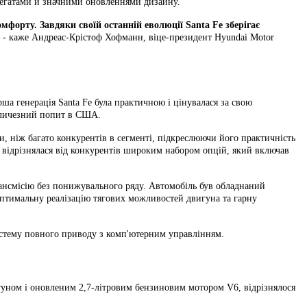
регатами й значними оновленнями дизайну.
омфорту. Завдяки своїй останній еволюції Santa Fe зберігає
, - каже Андреас-Крістоф Хофманн, віце-президент Hyundai Motor
ша генерація Santa Fe була практичною і цінувалася за свою
величезний попит в США.
, ніж багато конкурентів в сегменті, підкреслюючи його практичність
о відрізнялася від конкурентів широким набором опцій, який включав
рансмісію без понижувального ряду. Автомобіль був обладнаний
оптимальну реалізацію тягових можливостей двигуна та гарну
систему повного приводу з комп'ютерним управлінням.
игуном і оновленим 2,7-літровим бензиновим мотором V6, відрізнялося