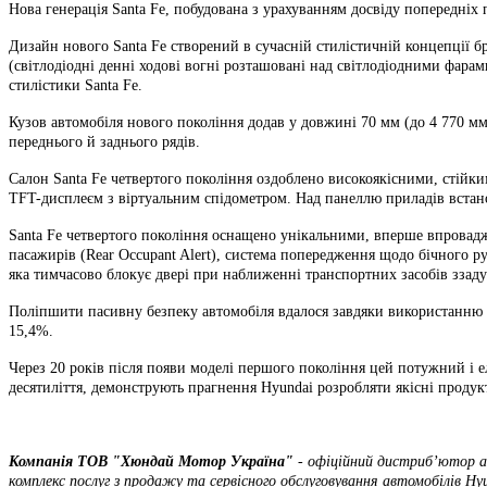
Нова генерація Santa Fe, побудована з урахуванням досвіду попередніх 
Дизайн нового Santa Fe створений в сучасній стилістичній концепції б
(світлодіодні денні ходові вогні розташовані над світлодіодними фар
стилістики Santa Fe.
Кузов автомобіля нового покоління додав у довжині 70 мм (до 4 770 мм
переднього й заднього рядів.
Салон Santa Fe четвертого покоління оздоблено високоякісними, стійки
TFT-дисплеєм з віртуальним спідометром. Над панеллю приладів встанов
Santa Fe четвертого покоління оснащено унікальними, вперше впровадж
пасажирів (Rear Occupant Alert), система попередження щодо бічного рух
яка тимчасово блокує двері при наближенні транспортних засобів ззаду
Поліпшити пасивну безпеку автомобіля вдалося завдяки використанню в
15,4%.
Через 20 років після появи моделі першого покоління цей потужний і е
десятиліття, демонструють прагнення Hyundai розробляти якісні продукт
Компанія ТOВ "Хюндай Мотор Україна"
- офіційний дистриб’ютор ав
комплекс послуг з продажу та сервісного обслуговування автомобілів Hyu