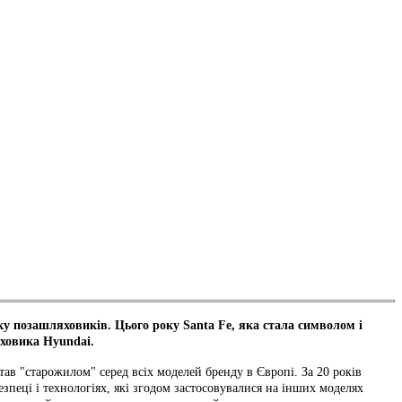
ку позашляховиків. Цього року Santa Fe, яка стала символом і
яховика Hyundai.
тав "старожилом" серед всіх моделей бренду в Європі. За 20 років
езпеці і технологіях, які згодом застосовувалися на інших моделях