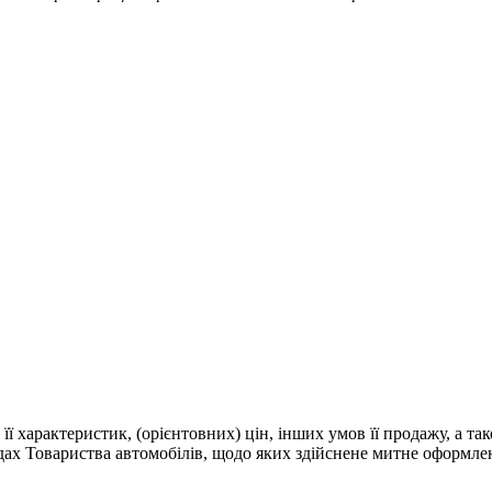
 її характеристик, (орієнтовних) цін, інших умов її продажу, а т
адах Товариства автомобілів, щодо яких здійснене митне оформле