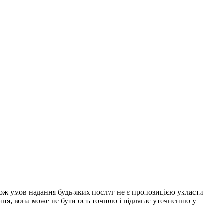
акож умов надання будь-яких послуг не є пропозицією укласти
ння; вона може не бути остаточною і підлягає уточненню у