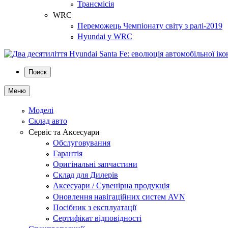
Трансмісія
WRC
Переможець Чемпіонату світу з ралі-2019
Hyundai у WRC
Поиск
Меню
Моделі
Склад авто
Сервіс та Аксесуари
Обслуговування
Гарантія
Оригінальні запчастини
Склад для Дилерів
Аксесуари / Сувенірна продукція
Оновлення навігаційних систем AVN
Посібник з експлуатації
Сертифікат відповідності