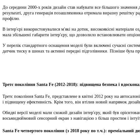
До середини 2000-х років дизайн став набувати все більшого значення д
результаті, друга генерація позашляховика отримала виразну решітку ра
профілю.
В інтер'єрі використовувалися м'які на дотик, високоякісні матеріали 
мала збільшені габарити інтер'єру, що дозволило встановлювати опціон
У перелік стандартного оснащення моделі були включені сучасні систем
датчик тиску в шинах та активні передні підголівники. Пізніше була пре
Третє покоління Santa Fe (2012-2018): підвищена безпека і вдосконал
Третє покоління Santa Fe, представлене в квітні 2012 року на автосал
і підвищену ефективність. Крім того, він втілив новий напрямок дизайн
Обидві версії моделі мали схожий дизайн інтер'єру, який був орієнтов
восьмидюймовий сенсорний екран з навігацією з більш простим і інтуї
Santa Fe четвертого покоління (з 2018 року по т.ч.): преміальний д