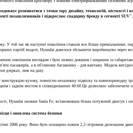
поточного покоління кросоверу з новими електрифікованими силовими аг
одовжує розвиватися з точки зору дизайну, технологій, місткості і к
енті позашляховиків і підкреслює спадщину бренду в сегменті SUV"
у. У той час як наступні покоління ставали все більш преміальними, пер
у перших партій моделі, Hyundai довелося збільшити виробництво через 
нченим зовнішнім виглядом і було значно довшим і ширшим за габаритами
 п'яти пасажирів, а в об'ємному багажнику - для вантажу. Модель вигідн
ня дзеркал, люк на даху.
у конструкцію кузову, повністю незалежну підвіску та повноприводну т
нім і заднім мостом в співвідношенні 40:60.Це дозволяло забезпечити 
 якості, Hyundai оновив Santa Fe, встановивши більш потужний двигун і 
ісця і оновлена ​​система безпеки
в січні 2006 року. Воно було оснащено новим 2,2-літровим дизельним дв