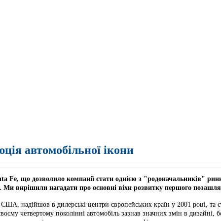
юція автомобільної ікони
ta Fe, що дозволило компанії стати однією з "родоначальників" рин
лей. Ми вирішили нагадати про основні віхи розвитку першого позашл
і США, надійшов в дилерські центри європейських країн у 2001 році, та с
своєму четвертому поколінні автомобіль зазнав значних змін в дизайні, б