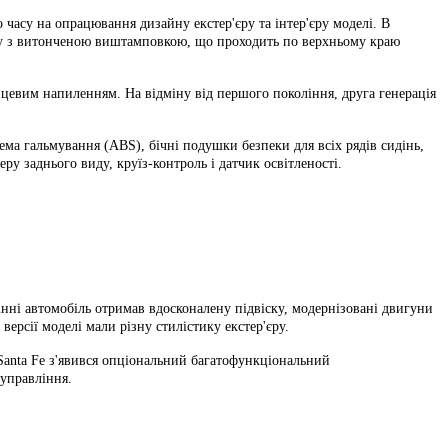
 часу на опрацювання дизайну екстер'єру та інтер'єру моделі. В
кузову з витонченою виштамповкою, що проходить по верхньому краю
лянцевим напиленням. На відміну від першого покоління, друга генерація
ема гальмування (ABS), бічні подушки безпеки для всіх рядів сидінь,
еру заднього виду, круїз-контроль і датчик освітленості.
інні автомобіль отримав вдосконалену підвіску, модернізовані двигуни
) версії моделі мали різну стилістику екстер'єру.
 Santa Fe з'явився опціональний багатофункціональний
 управління.