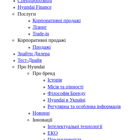
Спецпропозиції
Hyundai Finance
Послуги
Корпоративні продажі
Лізинг
Trade-in
Корпоративні продажі
Продажі
Знайти Дилера
Тест-Драйв
Про Hyundai
Про бренд
Історія
Місія та цінності
Філософія Бренду
Hyundai в Україні
Регулярна та особлива інформація
Новини
Інновації
Інтелектуальні технології
ЕКО
Продуктивність