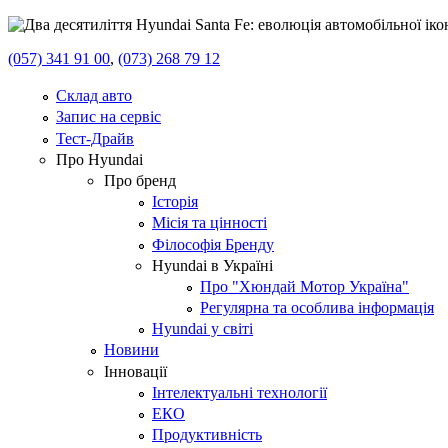
(057) 341 91 00
,
(073) 268 79 12
Склад авто
Запис на сервіс
Тест-Драйв
Про Hyundai
Про бренд
Історія
Місія та цінності
Філософія Бренду
Hyundai в Україні
Про "Хюндай Мотор Україна"
Регулярна та особлива інформація
Hyundai у світі
Новини
Інновації
Інтелектуальні технології
ЕКО
Продуктивність