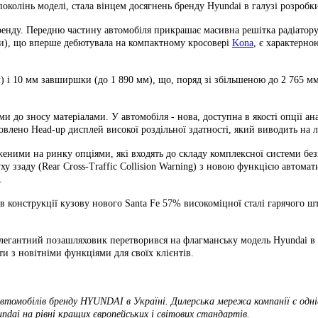
поколінь моделі, стала вінцем досягнень бренду Hyundai в галузі розроб
ренду. Передню частину автомобіля прикрашає масивна решітка радіатору
ами), що вперше дебютувала на компактному кросовері
Kona
, є характерн
) і 10 мм завширшки (до 1 890 мм), що, поряд зі збільшеною до 2 765 м
ми до зносу матеріалами. У автомобіля - нова, доступна в якості опції
лено Head-up дисплей високої роздільної здатності, який виводить на л
еними на ринку опціями, які входять до складу комплексної системи без
у ззаду (Rear Cross-Traffic Collision Warning) з новою функцією автомати
.
 конструкції кузову нового Santa Fe 57% високоміцної сталі гарячого ш
легантний позашляховик перетворився на флагманську модель Hyundai в Є
и з новітніми функціями для своїх клієнтів.
томобілів бренду HYUNDAI в Україні. Дилерська мережа компанії є одні
ndai на рівні кращих європейських і світових стандартів.