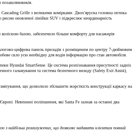
ки позашляховиків.
 Cascading Grille з великими комірками. Двох'ярусна головна оптика
ою рисою оновленої лінійки SUV і підкреслює неординарність
м колісною базою, забезпечило більше комфорту для пасажирів
 аналогово-цифрова панель приладів з розміщеним по центру 7-дюймовим
обове скло усю необхідну для водія інформацію про стан автомобіля.
пеки Hyundai SmartSense. Це система розпізнавання присутності задніх
чного гальмування та система безпечного виходу (Safety Exit Assist),
тампування, що дозволило збільшити жорсткість конструкції каркасу на
вропі. Невпинні поліпшення, які Santa Fe зазнав за останні два
єю з найбільш розгалужених, що дозволяє надавати клієнтам повний