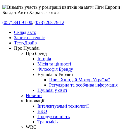
(057) 341 91 00
,
(073) 268 79 12
Склад авто
Запис на сервіс
Тест-Драйв
Про Hyundai
Про бренд
Історія
Місія та цінності
Філософія Бренду
Hyundai в Україні
Про "Хюндай Мотор Україна"
Регулярна та особлива інформація
Hyundai у світі
Новини
Інновації
Інтелектуальні технології
ЕКО
Продуктивність
Трансмісія
WRC