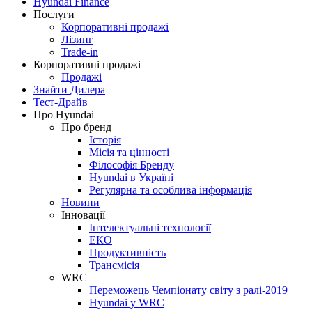
Hyundai Finance
Послуги
Корпоративні продажі
Лізинг
Trade-in
Корпоративні продажі
Продажі
Знайти Дилера
Тест-Драйв
Про Hyundai
Про бренд
Історія
Місія та цінності
Філософія Бренду
Hyundai в Україні
Регулярна та особлива інформація
Новини
Інновації
Інтелектуальні технології
ЕКО
Продуктивність
Трансмісія
WRC
Переможець Чемпіонату світу з ралі-2019
Hyundai у WRC