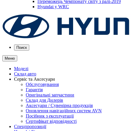
Переможець Чемпіонату світу з ралі-2019
Hyundai у WRC
Поиск
Меню
Моделі
Склад авто
Сервіс та Аксесуари
Обслуговування
Гарантія
Оригінальні запчастини
Склад для Дилерів
Аксесуари / Сувенірна продукція
Оновлення навігаційних систем AVN
Посібник з експлуатації
Сертифікат відповідності
Спецпропозиції