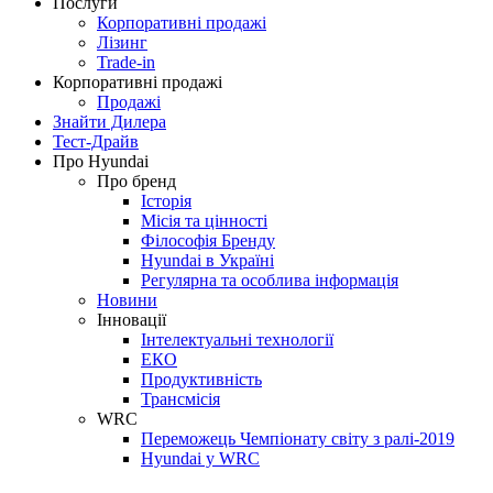
Послуги
Корпоративні продажі
Лізинг
Trade-in
Корпоративні продажі
Продажі
Знайти Дилера
Тест-Драйв
Про Hyundai
Про бренд
Історія
Місія та цінності
Філософія Бренду
Hyundai в Україні
Регулярна та особлива інформація
Новини
Інновації
Інтелектуальні технології
ЕКО
Продуктивність
Трансмісія
WRC
Переможець Чемпіонату світу з ралі-2019
Hyundai у WRC