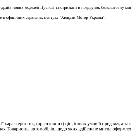
т-драйв нових моделей Hyundai та отримати в подарунок безкоштовну мий
йте в офіційних сервісних центрах "Хюндай Мотор Україна".
 її характеристик, (орієнтовних) цін, інших умов її продажу, а т
адах Товариства автомобілів, щодо яких здійснене митне оформле