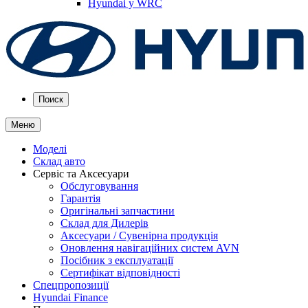
Hyundai у WRC
Поиск
Меню
Моделі
Склад авто
Сервіс та Аксесуари
Обслуговування
Гарантія
Оригінальні запчастини
Склад для Дилерів
Аксесуари / Сувенірна продукція
Оновлення навігаційних систем AVN
Посібник з експлуатації
Сертифікат відповідності
Спецпропозиції
Hyundai Finance