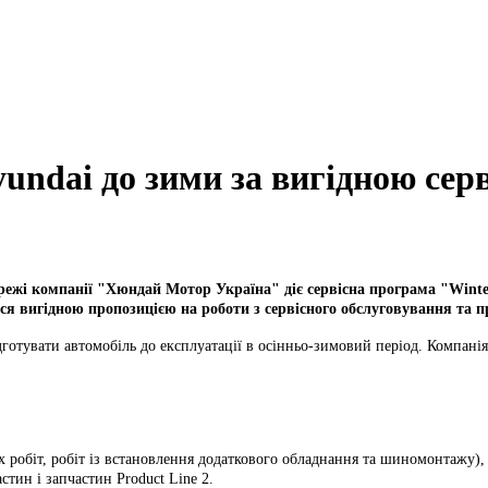
undai до зими за вигідною сер
мережі компанії "Хюндай Мотор Україна" діє сервісна програма "Wint
ся вигідною пропозицією на роботи з сервісного обслуговування та 
дготувати автомобіль до експлуатації в осінньо-зимовий період. Компані
 робіт, робіт із встановлення додаткового обладнання та шиномонтажу),
тин і запчастин Product Line 2.