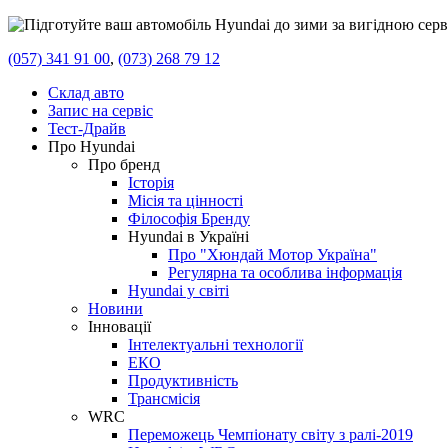
(057) 341 91 00
,
(073) 268 79 12
Склад авто
Запис на сервіс
Тест-Драйв
Про Hyundai
Про бренд
Історія
Місія та цінності
Філософія Бренду
Hyundai в Україні
Про "Хюндай Мотор Україна"
Регулярна та особлива інформація
Hyundai у світі
Новини
Інновації
Інтелектуальні технології
ЕКО
Продуктивність
Трансмісія
WRC
Переможець Чемпіонату світу з ралі-2019