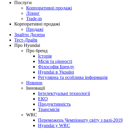
Послуги
Корпоративні продажі
Лізинг
Trade-in
Корпоративні продажі
Продажі
Знайти Дилера
Тест-Драйв
Про Hyundai
Про бренд
Історія
Місія та цінності
Філософія Бренду
Hyundai в Україні
Регулярна та особлива інформація
Новини
Інновації
Інтелектуальні технології
ЕКО
Продуктивність
Трансмісія
WRC
Переможець Чемпіонату світу з ралі-2019
Hyundai у WRC