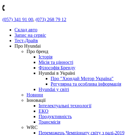
(057) 341 91 00
,
(073) 268 79 12
Склад авто
Запис на сервіс
Тест-Драйв
Про Hyundai
Про бренд
Історія
Місія та цінності
Філософія Бренду
Hyundai в Україні
Про "Хюндай Мотор Україна"
Регулярна та особлива інформація
Hyundai у світі
Новини
Інновації
Інтелектуальні технології
ЕКО
Продуктивність
Трансмісія
WRC
Переможець Чемпіонату світу з ралі-2019