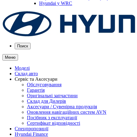
Hyundai у WRC
Поиск
Меню
Моделі
Склад авто
Сервіс та Аксесуари
Обслуговування
Гарантія
Оригінальні запчастини
Склад для Дилерів
Аксесуари / Сувенірна продукція
Оновлення навігаційних систем AVN
Посібник з експлуатації
Сертифікат відповідності
Спецпропозиції
Hyundai Finance