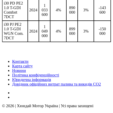
i30 PD PE2
1
1.0 T-GDI
890
-143
2024
033
4%
3%
Comfort
000
600
600
7DCT
i30 PJ PE2
1
1.0 T-GDI
899
-150
2024
049
4%
3%
WGN Com.
000
000
000
7DCT
Контакти
Карта сайту
Новини
Політика конфіденційності
Юридична інформація
Довідник офіційних витрат палива та викидів СО2
© 2026 | Хюндай Мотор Україна | Усі права захищені