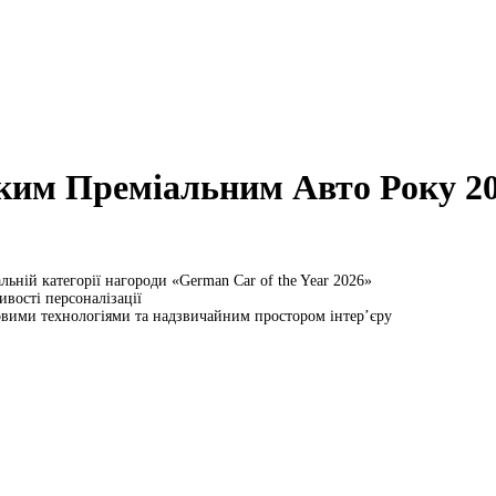
ким Преміальним Авто Року 2
ній категорії нагороди «German Car of the Year 2026»
вості персоналізації
овими технологіями та надзвичайним простором інтер’єру