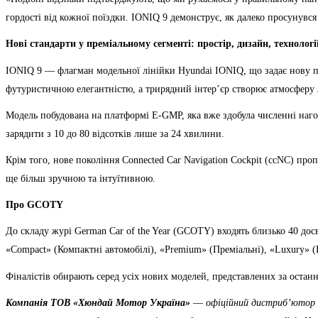
гордості від кожної поїздки. IONIQ 9 демонструє, як далеко просунувся
Нові стандарти у преміальному сегменті: простір, дизайн, технолог
IONIQ 9 — флагман модельної лінійки Hyundai IONIQ, що задає нову пла
футуристичною елегантністю, а трирядний інтер’єр створює атмосферу 
Модель побудована на платформі E-GMP, яка вже здобула численні наг
зарядити з 10 до 80 відсотків лише за 24 хвилини.
Крім того, нове покоління Connected Car Navigation Cockpit (ccNC) п
ще більш зручною та інтуїтивною.
Про GCOTY
До складу журі German Car of the Year (GCOTY) входять близько 40 дос
«Compact» (Компактні автомобілі), «Premium» (Преміальні), «Luxury» (Р
Фіналістів обирають серед усіх нових моделей, представлених за останн
Компанія ТOВ «Хюндай Мотор Україна»
—
офіційний дистриб’ютор а