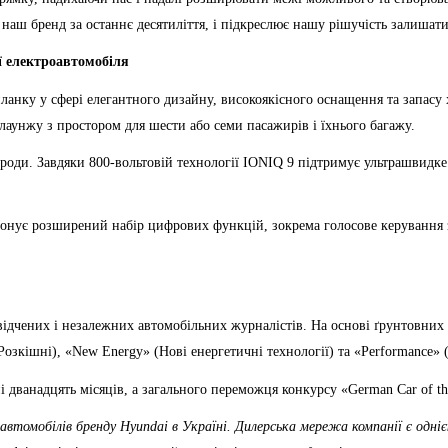
 наш бренд за останнє десятиліття, і підкреслює нашу рішучість залишати
ії електроавтомобіля
нку у сфері елегантного дизайну, високоякісного оснащення та запасу х
лаунжу з простором для шести або семи пасажирів і їхнього багажу.
ороди. Завдяки 800-вольтовій технології IONIQ 9 підтримує ультрашвидк
ропонує розширений набір цифрових функцій, зокрема голосове керування
відчених і незалежних автомобільних журналістів. На основі ґрунтовних 
озкішні), «New Energy» (Нові енергетичні технології) та «Performance» 
і дванадцять місяців, а загального переможця конкурсу «German Car of th
втомобілів бренду Hyundai в Україні. Дилерська мережа компанії є одні