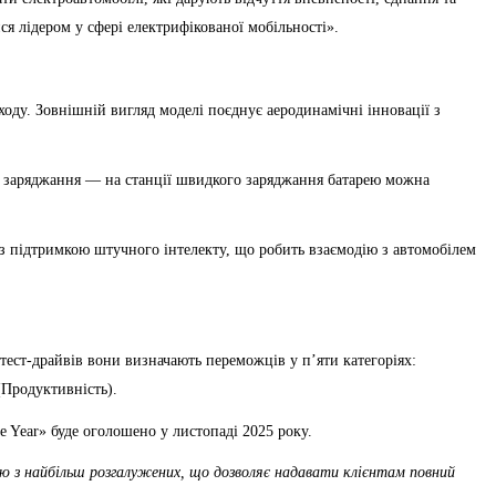
ся лідером у сфері електрифікованої мобільності».
оду. Зовнішній вигляд моделі поєднує аеродинамічні інновації з
е заряджання — на станції швидкого заряджання батарею можна
 з підтримкою штучного інтелекту, що робить взаємодію з автомобілем
тест-драйвів вони визначають переможців у п’яти категоріях:
(Продуктивність).
e Year» буде оголошено у листопаді 2025 року.
єю з найбільш розгалужених, що дозволяє надавати клієнтам повний