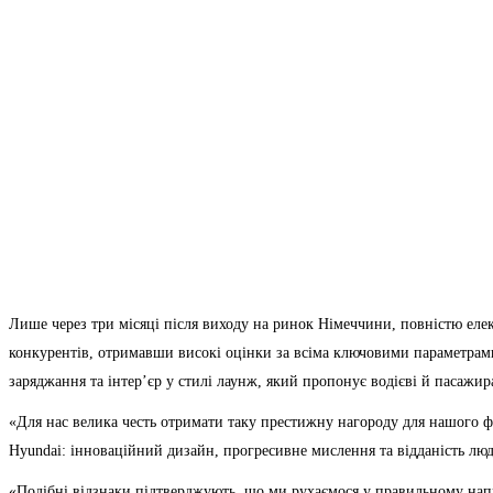
Лише через три місяці після виходу на ринок Німеччини, повністю ел
конкурентів, отримавши високі оцінки за всіма ключовими параметрам
заряджання та інтер’єр у стилі лаунж, який пропонує водієві й пасажир
«Для нас велика честь отримати таку престижну нагороду для нашого ф
Hyundai: інноваційний дизайн, прогресивне мислення та відданість люд
«Подібні відзнаки підтверджують, що ми рухаємося у правильному напр