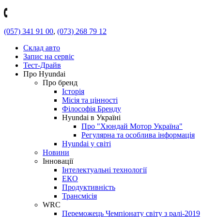
(057) 341 91 00
,
(073) 268 79 12
Склад авто
Запис на сервіс
Тест-Драйв
Про Hyundai
Про бренд
Історія
Місія та цінності
Філософія Бренду
Hyundai в Україні
Про "Хюндай Мотор Україна"
Регулярна та особлива інформація
Hyundai у світі
Новини
Інновації
Інтелектуальні технології
ЕКО
Продуктивність
Трансмісія
WRC
Переможець Чемпіонату світу з ралі-2019