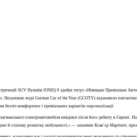
ектричний SUV Hyundai IONIQ 9 здобув титул «Німецьке Преміальне Авто
и. Незалежне журі German Car of the Year (GCOTY) відзначило елегантн
ам безліч комфортних і преміальних варіантів персоналізації.
лагманського електроавтомобіля невдовзі після його дебюту в Європі. Н
ині й сталому розвитку мобільності,» — зазначив Ксав’єр Мартінет, пре
ямку, надихаючи нас і надалі розширювати межі можливого та створювати