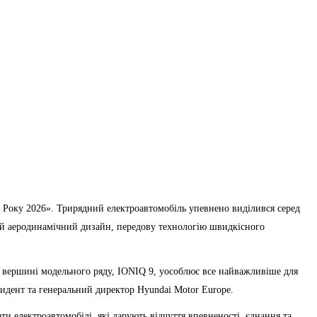
 Року 2026». Трирядний електроавтомобіль упевнено виділився серед
ий аеродинамічний дизайн, передову технологію швидкісного
а вершині модельного ряду, IONIQ 9, уособлює все найважливіше для
зидент та генеральний директор Hyundai Motor Europe.
 електроавтомобілі, які дарують відчуття впевненості, єднання та