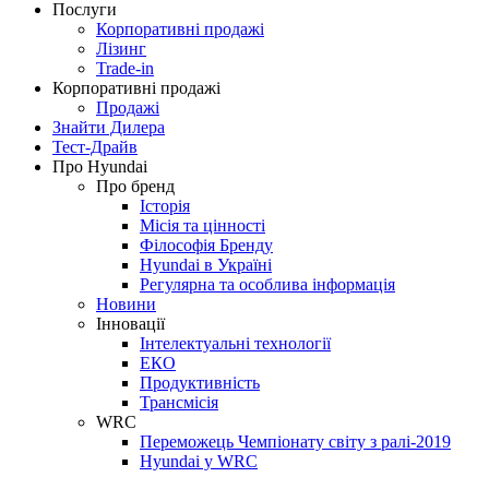
Послуги
Корпоративні продажі
Лізинг
Trade-in
Корпоративні продажі
Продажі
Знайти Дилера
Тест-Драйв
Про Hyundai
Про бренд
Історія
Місія та цінності
Філософія Бренду
Hyundai в Україні
Регулярна та особлива інформація
Новини
Інновації
Інтелектуальні технології
ЕКО
Продуктивність
Трансмісія
WRC
Переможець Чемпіонату світу з ралі-2019
Hyundai у WRC