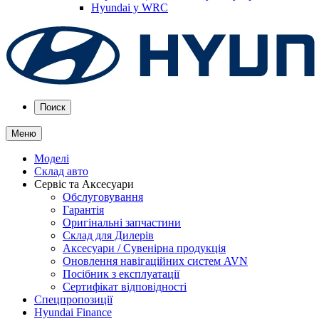
Hyundai у WRC
Поиск
Меню
Моделі
Склад авто
Сервіс та Аксесуари
Обслуговування
Гарантія
Оригінальні запчастини
Склад для Дилерів
Аксесуари / Сувенірна продукція
Оновлення навігаційних систем AVN
Посібник з експлуатації
Сертифікат відповідності
Спецпропозиції
Hyundai Finance